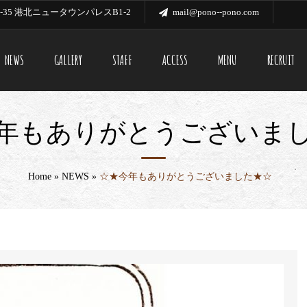
35 港北ニュータウンパレスB1-2
mail@pono--pono.com
NEWS
GALLERY
STAFF
ACCESS
MENU
RECRUIT
年もありがとうございま
Home
»
NEWS
»
☆★今年もありがとうございました★☆