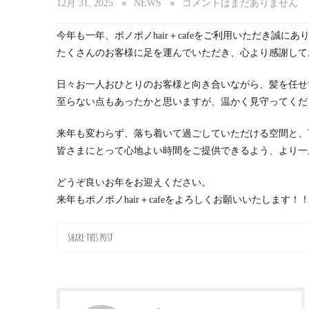
12月 31, 2025
NEWS
コメントはまだありません
今年も一年、ポノポノhair＋cafeをご利用いただき誠に
たくさんのお客様に足を運んでいただき、心より感謝して
日々お一人おひとりのお客様と向き合いながら、髪を任せ
至らない点もあったかと思いますが、温かく見守ってくだ
来年も変わらず、落ち着いて過ごしていただける空間と、
皆さまにとって心地よい時間をご提供できるよう、より一
どうぞ良いお年をお迎えください。
来年もポノポノhair＋cafeをよろしくお願いいたします！
Share this post