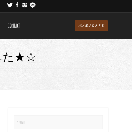
CONTACT
ポノポノＣＡＦＥ
した★☆