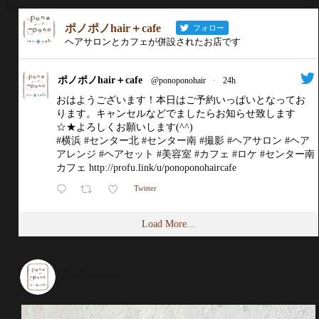
ポノポノhair＋cafe
フォロー
ヘアサロンとカフェが併設されたお店です
ポノポノhair＋cafe
@ponoponohair
·
24h
おはようございます！本日はご予約いっぱいとなってお
ります。キャンセルなどでましたらお知らせ致します
☆★よろしくお願いします(^^)
#横浜
#センター北
#センター南
#撮影
#ヘアサロン
#ヘア
アレンジ
#ヘアセット
#美容室
#カフェ
#ロケ
#センター南
カフェ
http://profu.link/u/ponoponohaircafe
Twitter
Load More...
ponoponohaircafe