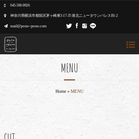
045-500-9926
神奈川県横浜市都筑区茅ヶ崎東3-17-35 港北ニュータウンパレスB1-2
mail@pono--pono.com
MENU
Home
»
MENU
CUT