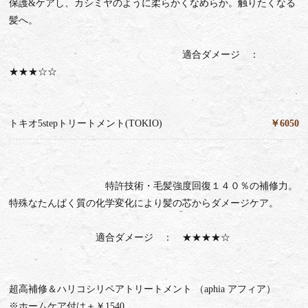
保護&ケアし、カシミヤのように柔らかくなめらか。触りたくなる
髪へ。
適合ダメージ ：
★★★☆☆
トキオ5stepトリートメント(TOKIO)
￥6050
特許技術・毛髪強度回復１４０％の補修力。
特殊なたんぱく質の化学変化により髪の芯からダメージケア。
適合ダメージ ： ★★★★☆
超高補修＆ハリコシリペアトリートメント （aphia アフィア）
※ホームケア付は＋￥1540