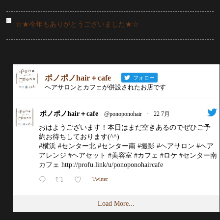
☆★今年もありがとうございました★☆
ポノポノhair＋cafe
フォロー
ヘアサロンとカフェが併設されたお店です
ポノポノhair＋cafe
@ponoponohair
·
22 7月
おはようございます！本日はまだ空きあるのでぜひご予
約お待ちしております(^^)
#横浜
#センター北
#センター南
#撮影
#ヘアサロン
#ヘア
アレンジ
#ヘアセット
#美容室
#カフェ
#ロケ
#センター南
カフェ
http://profu.link/u/ponoponohaircafe
Twitter
Load More...