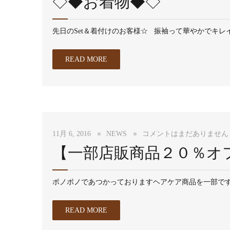
◇◆お着物◆◇
先日のSet＆着付けのお客様☆ 振袖って華やかでキレ
READ MORE
11月 6, 2016
NEWS
コメントはまだありません
【一部店販商品２０％オ
ポノポノであつかっておりますヘアケア商品を一部です
READ MORE