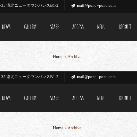
35 港北ニュータウンパレスB1-2
mail@pono--pono.com
NEWS
GALLERY
STAFF
ACCESS
MENU
RECRUIT
Home
»
Archive
35 港北ニュータウンパレスB1-2
mail@pono--pono.com
NEWS
GALLERY
STAFF
ACCESS
MENU
RECRUIT
Home
»
Archive