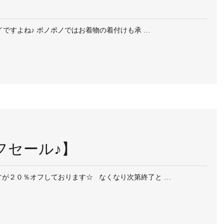
イですよね♪ ポノポノではお着物の着付けも承 …
フセール♪】
が２０％オフしております☆ なくなり次第終了と …