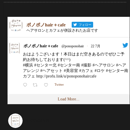
ポノポノhair＋cafe
フォロー
ヘアサロンとカフェが併設されたお店です
ポノポノhair＋cafe
@ponoponohair
·
22 7月
おはようございます！本日はまだ空きあるのでぜひご予
約お待ちしております(^^)
#横浜
#センター北
#センター南
#撮影
#ヘアサロン
#ヘア
アレンジ
#ヘアセット
#美容室
#カフェ
#ロケ
#センター南
カフェ
http://profu.link/u/ponoponohaircafe
Twitter
Load More...
ponoponohaircafe