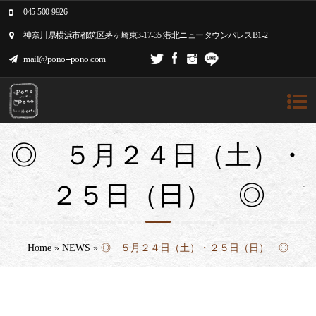
045-500-9926
神奈川県横浜市都筑区茅ヶ崎東3-17-35 港北ニュータウンパレスB1-2
mail@pono--pono.com
◎ ５月２４日（土）・
２５日（日） ◎
Home
»
NEWS
»
◎ ５月２４日（土）・２５日（日） ◎