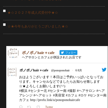
★☆２０２７年成人式受付中★☆
☆★今年もありがとうございました★☆
ポノポノhair＋cafe
フォロー
ヘアサロンとカフェが併設されたお店です
ポノポノhair＋cafe
@ponoponohair
·
6 8月
おはようございます！本日はご予約いっぱいとなってお
ります。キャンセルなどでましたらお知らせ致します
☆★よろしくお願いします(^^)
#横浜
#センター北
#センター南
#撮影
#ヘアサロン
#ヘア
アレンジ
#ヘアセット
#美容室
#カフェ
#ロケ
#センター南
カフェ
http://profu.link/u/ponoponohaircafe
Twitter