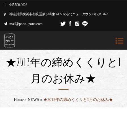
045-500-9926
神奈川県横浜市都筑区茅ヶ崎東3-17-35 港北ニュータウンパレスB1-2
mail@pono--pono.com
★2013年の締めくくりと1
月のお休み★
Home
»
NEWS
»
★2013年の締めくくりと1月のお休み★