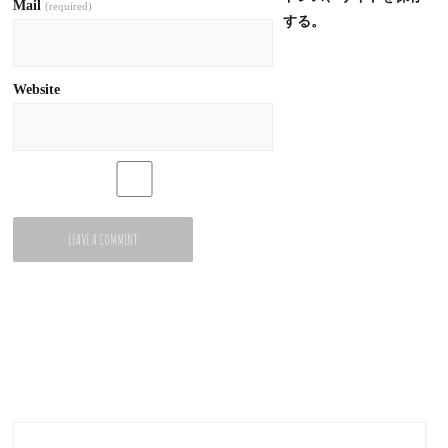
Mail
(required)
する。
Website