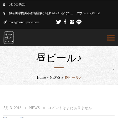
045-500-9926
神奈川県横浜市都筑区茅ヶ崎東3-17-35 港北ニュータウンパレスB1-2
mail@pono--pono.com
昼ビール♪
Home
»
NEWS
»
昼ビール♪
5月 3, 2013
NEWS
コメントはまだありません