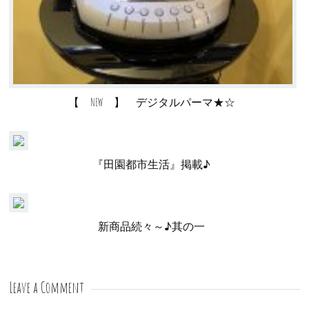
【 NEW 】 デジタルパーマ★☆
『田園都市生活』掲載♪
新商品続々～♪其の一
Leave a Comment