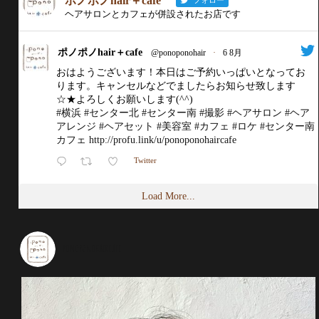
ポノポノhair＋cafe
フォロー
ヘアサロンとカフェが併設されたお店です
ポノポノhair＋cafe
@ponoponohair
·
6 8月
おはようございます！本日はご予約いっぱいとなってお
ります。キャンセルなどでましたらお知らせ致します
☆★よろしくお願いします(^^)
#横浜
#センター北
#センター南
#撮影
#ヘアサロン
#ヘア
アレンジ
#ヘアセット
#美容室
#カフェ
#ロケ
#センター南
カフェ
http://profu.link/u/ponoponohaircafe
Twitter
Load More...
ponoponohaircafe