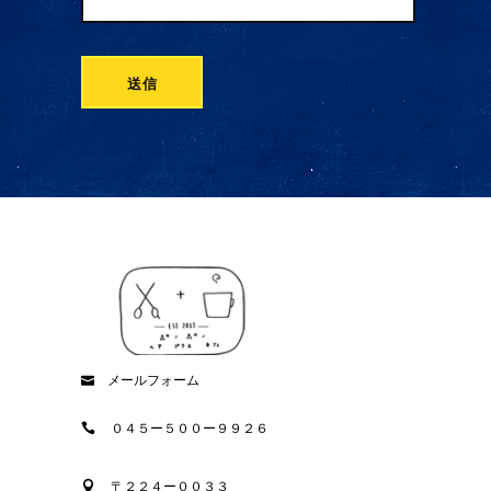
メールフォーム
０４５ー５００ー９９２６
〒２２４ー００３３